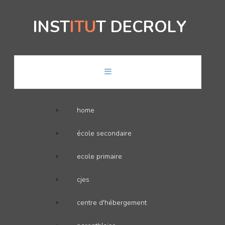
I
N
S
T
I
T
U
T
D
E
C
R
O
L
Y
home
école secondaire
ecole primaire
cjes
centre d'hébergement